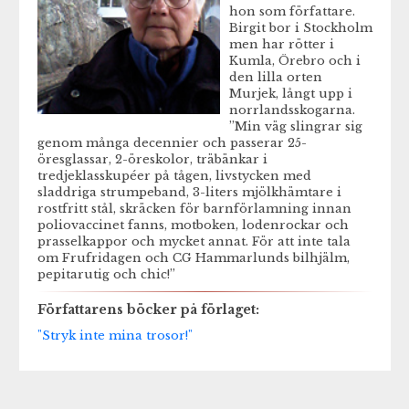
hon som författare.
Birgit bor i Stockholm
men har rötter i
Kumla, Örebro och i
den lilla orten
Murjek, långt upp i
norrlandsskogarna.
”Min väg slingrar sig
genom många decennier och passerar 25-
öresglassar, 2-öreskolor, träbänkar i
tredjeklasskupéer på tågen, livstycken med
sladdriga strumpeband, 3-liters mjölkhämtare i
rostfritt stål, skräcken för barnförlamning innan
poliovaccinet fanns, motboken, lodenrockar och
prasselkappor och mycket annat. För att inte tala
om Frufridagen och CG Hammarlunds bilhjälm,
pepitarutig och chic!”
Författarens böcker på förlaget:
"Stryk inte mina trosor!"