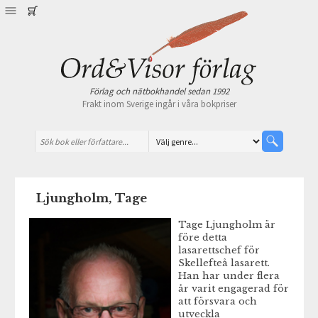
Förlag och nätbokhandel sedan 1992
Frakt inom Sverige ingår i våra bokpriser
Ljungholm, Tage
Tage Ljungholm är
före detta
lasarettschef för
Skellefteå lasarett.
Han har under flera
år varit engagerad för
att försvara och
utveckla