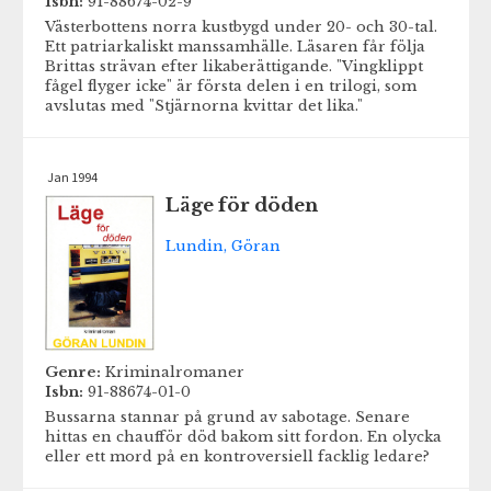
Isbn:
91-88674-02-9
Västerbottens norra kustbygd under 20- och 30-tal.
Ett patriarkaliskt manssamhälle. Läsaren får följa
Brittas strävan efter likaberättigande. "Vingklippt
fågel flyger icke" är första delen i en trilogi, som
avslutas med "Stjärnorna kvittar det lika."
Jan 1994
Läge för döden
Lundin, Göran
Genre:
Kriminalromaner
Isbn:
91-88674-01-0
Bussarna stannar på grund av sabotage. Senare
hittas en chaufför död bakom sitt fordon. En olycka
eller ett mord på en kontroversiell facklig ledare?