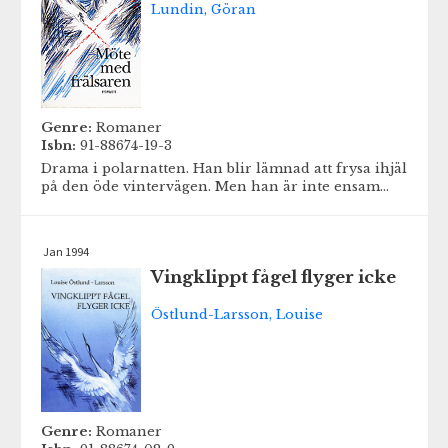
Lundin, Göran
Genre:
Romaner
Isbn:
91-88674-19-3
Drama i polarnatten. Han blir lämnad att frysa ihjäl
på den öde vintervägen. Men han är inte ensam...
Jan 1994
Vingklippt fågel flyger icke
Östlund-Larsson, Louise
Genre:
Romaner