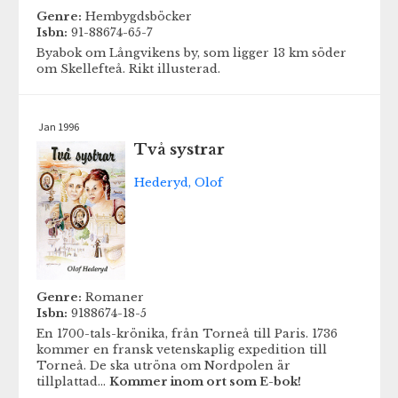
Genre:
Hembygdsböcker
Isbn:
91-88674-65-7
Byabok om Långvikens by, som ligger 13 km söder
om Skellefteå. Rikt illusterad.
Jan 1996
Två systrar
Hederyd, Olof
Genre:
Romaner
Isbn:
9188674-18-5
En 1700-tals-krönika, från Torneå till Paris. 1736
kommer en fransk vetenskaplig expedition till
Torneå. De ska utröna om Nordpolen är
tillplattad...
Kommer inom ort som E-bok!