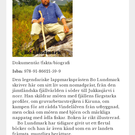
Dokumentär/fakta/biografi
Isbn:
978-91-86621-59-9
Den legendariske lappmarksprästen Bo Lundmark
skriver här om sitt liv som nomadpräst, från den
jämtländska fjällvärlden i söder till Jukkasjärvi i
norr. Han skildrar möten med fjällens färgstarka
profiler, om gruvarbetarstrejken i Kiruna, om
kampen för att rädda Vindelälven från utbyggnad,
men också om möten med björn och märkliga
nappatag med ädla fiskar. Boken är rikt illustrerad.
Bo Lundmark har tidigare givit ut ett flertal
böcker och han är även känd som en av landets
främsta, muntliga berättare.