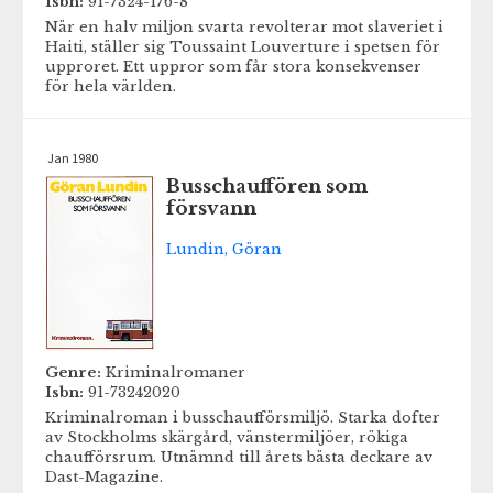
Isbn:
91-7324-176-8
När en halv miljon svarta revolterar mot slaveriet i
Haiti, ställer sig Toussaint Louverture i spetsen för
upproret. Ett uppror som får stora konsekvenser
för hela världen.
Jan 1980
Busschauffören som
försvann
Lundin, Göran
Genre:
Kriminalromaner
Isbn:
91-73242020
Kriminalroman i busschaufförsmiljö. Starka dofter
av Stockholms skärgård, vänstermiljöer, rökiga
chaufförsrum. Utnämnd till årets bästa deckare av
Dast-Magazine.