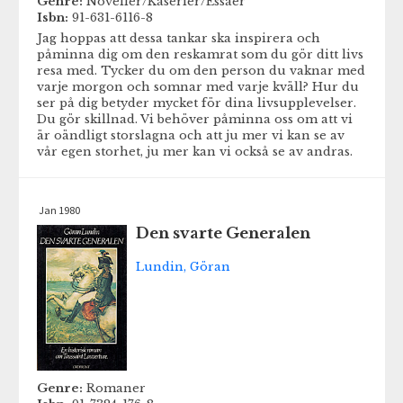
Genre:
Noveller/Kåserier/Essäer
Isbn:
91-631-6116-8
Jag hoppas att dessa tankar ska inspirera och
påminna dig om den reskamrat som du gör ditt livs
resa med. Tycker du om den person du vaknar med
varje morgon och somnar med varje kväll? Hur du
ser på dig betyder mycket för dina livsupplevelser.
Du gör skillnad. Vi behöver påminna oss om att vi
är oändligt storslagna och att ju mer vi kan se av
vår egen storhet, ju mer kan vi också se av andras.
Jan 1980
Den svarte Generalen
Lundin, Göran
Genre:
Romaner