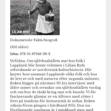
Dokumentär/fakta/biografi
(350 sidor)
Isbn:
978-91-87949-98-2
Urfödan, Om självhushållets mat hos folk i
Lappland, blir femte volymen i Lilian Ryds
utforskande av nordsvensk kulturhistoria. Här
knyter hon samman Lapplands olika folk och hur
de levt av och med naturen efter urgamla mönster.
Boken bygger på närmare 30 års intervjuer med
äldre samer och svenskar om självhushållets vardag
och om hur de tänkt kring mat och ätande. Vi får
fascinerande glimtar av en tillvaro med rötter i
livet på tundran för tiotusentals år sedan. Boken
utkom första gången i hårdband 2015. Den nu
föreliggande upplagan är i mjukband men med