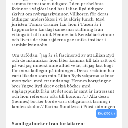
samma format som tidigare. I den prisbelönta
Kvinnor i väglöst land har Lilian Ryd tidigare
skrivit om nybyggarkvinnor. Villkoren för deras
ättlingar undersöktes i Vi åt aldrig lunch. Med
juristen Tomas Cramér har hon i Tusen år i
Lappmarken kartlagt samernas ställning från
vikingatid till nutid. Hennes bok Renskötarkvinnor
och livet i de sista rajderna gav unika insikter i
samiskt kvinnoliv.
Om Urfödan: "Jag är så fascinerad av att Lilian Ryd
och de människor hon låter komma till tals satt ord
på vad jag innerst inne alltid vetat, att jag läst högt
för mina kollegor på tidningen. Deras reaktion har
varit likadan som min. Lilian Ryds sakprosa saknar
motstycke, med ett undantag. Hennes bortgångne
bror Yngve Ryd skrev också böcker med
utgångspunkt från att det som är sant är intressant
och hon refererar ofta till honom. /.../ Alla dessa
(hennes) böcker borde vara obligatorisk läsning i
landets skolor."/ Karina Sundkvist i Piteå-tidningen
Köp (300 kr)
Samtliga böcker från författaren: